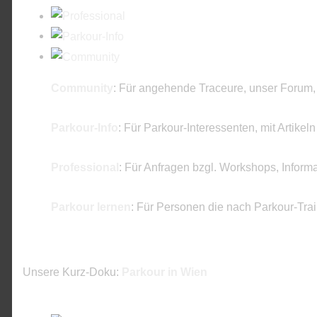
Community
: Für angehende Traceure, unser Forum,
Parkour-Info
: Für Parkour-Interessenten, mit Artikel
Professional
: Für Anfragen bzgl. Workshops, Inform
Parkour lernen
: Für Personen die nach Parkour-Tra
Unsere Kurz-Doku:
Parkour in Wien