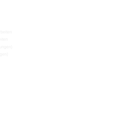
iten
ngen)