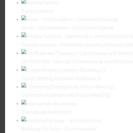
Parkour Austria
Werte - Nachhaltigkeit - Gleichberechtigung
Parkour Science - Sammlung wissenschaftlicher Arbe
Der Preis des Trainings? (Übertraining und Verletzu
Forum-Meeting Instruktor Workshop 3
Community Datenprojekt (Forum-Meeting)
Bewegungs-Weisheiten
Breaking the jump – Buchrezension