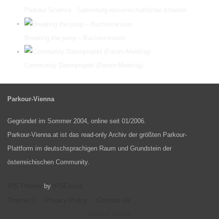
Parkour Science - Sammlung wissenschaftlicher Arbeiten
Breaking the jump – Buchrezension
Community Datenprojekt (Forum-Meeting)
Parkour-Vienna
Gegründet im Sommer 2004, online seit 01/2006.
Parkour-Vienna.at ist das read-only Archiv der größten Parkour-
Plattform im deutschsprachigen Raum und Grundstein der
österreichischen Community.
IPS Theme
IPSFocus
by
Theme
Privacy Policy
Contact Us
Parkour Vienna